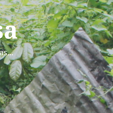
sa
s...