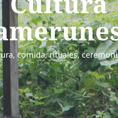
Cultura
amerune
tura, comida, rituales, ceremonia