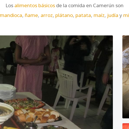
Los
alimentos básicos
de la comida en Camerún son
mandioca
,
ñame
,
arroz
,
plátano
,
patata
,
maíz
,
judía
y
mi