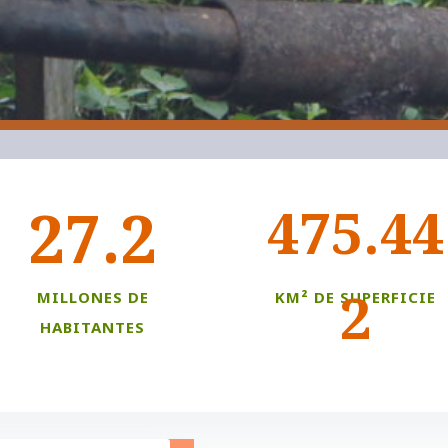
475.44
27.2
2
MILLONES DE
KM² DE SUPERFICIE
HABITANTES