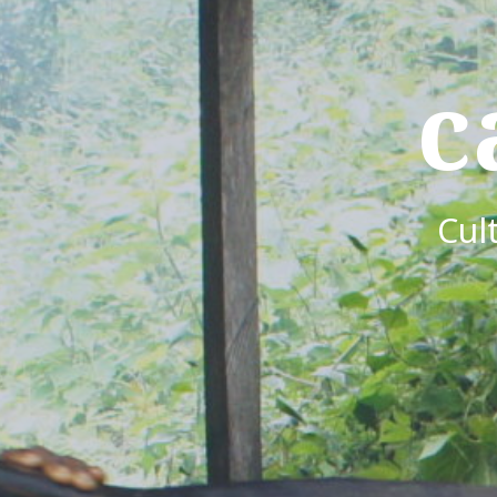
c
Cul