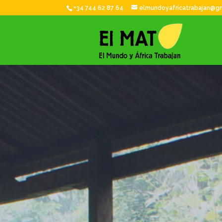
+34 744 62 87 64
elmundoyafricatrabajan@g