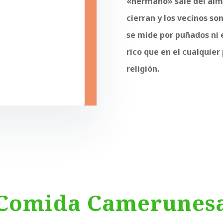
«
hermano» sale del alma
cierran y los vecinos so
se mide por puñados ni 
rico que en el cualquier
religión.
Comida Camerunes