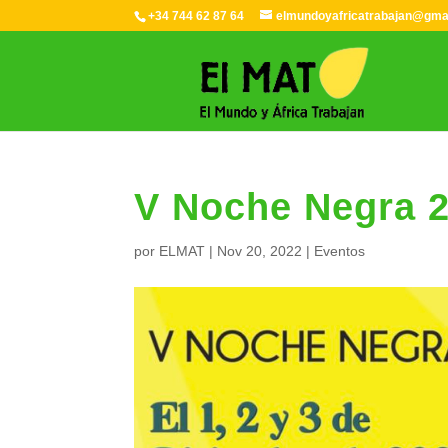
+34 744 62 87 64
elmundoyafricatrabajan@gma
V Noche Negra 
por
ELMAT
|
Nov 20, 2022
|
Eventos