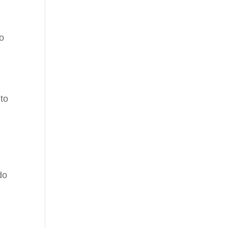
do
to
do