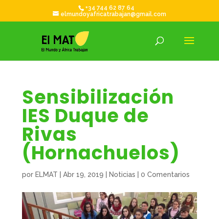
+34 744 62 87 64
elmundoyafricatrabajan@gmail.com
Sensibilización
IES Duque de
Rivas
(Hornachuelos)
por
ELMAT
|
Abr 19, 2019
|
Noticias
|
0 Comentarios